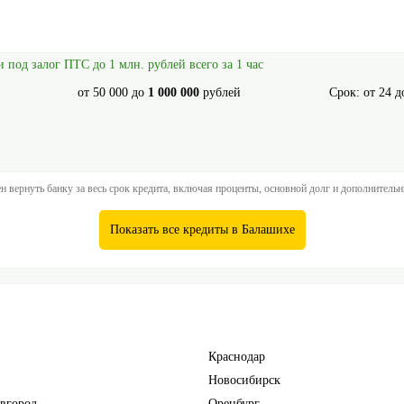
под залог ПТС до 1 млн. рублей всего за 1 час
от
50 000
до
1 000 000
рублей
Срок: от
24
д
 вернуть банку за весь срок кредита, включая проценты, основной долг и дополнитель
Показать все кредиты в Балашихе
Краснодар
Новосибирск
вгород
Оренбург