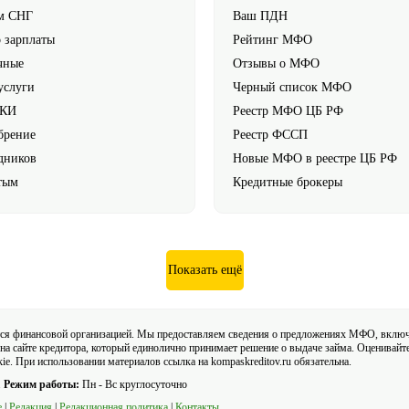
м СНГ
Ваш ПДН
 зарплаты
Рейтинг МФО
чные
Отзывы о МФО
услуги
Черный список МФО
 КИ
Реестр МФО ЦБ РФ
брение
Реестр ФССП
дников
Новые МФО в реестре ЦБ РФ
тым
Кредитные брокеры
Показать ещё
тся финансовой организацией. Мы предоставляем сведения о предложениях МФО, вклю
на сайте кредитора, который единолично принимает решение о выдаче займа. Оценивайт
e. При использовании материалов ссылка на kompaskreditov.ru обязательна.
.
Режим работы:
Пн - Вс круглосуточно
е
|
Редакция
|
Редакционная политика
|
Контакты