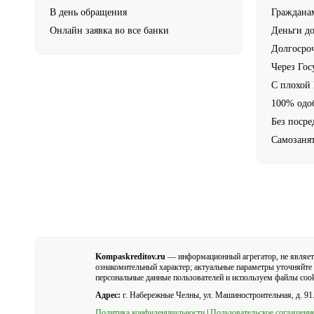
В день обращения
Граждана
Онлайн заявка во все банки
Деньги до
Долгосро
Через Гос
С плохой
100% одо
Без посре
Самозаня
Kompaskreditov.ru
— информационный агрегатор, не являе
ознакомительный характер; актуальные параметры уточняйте 
персональные данные пользователей и используем файлы cooki
Адрес:
г. Набережные Челны, ул. Машиностроительная, д. 91
Политика конфиденциальности
|
Пользовательское соглашени