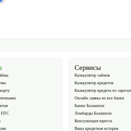
ы
Сервисы
аймы
Калькулятор займов
ймы
Калькулятор кредитов
карту
Калькулятор кредита по зарпла
аличными
Онлайн заявка во все банки
нтов
Банки Балашихи
г ПТС
Ломбарды Балашихи
м
Консультация юриста
рам
Ваша кредитная история