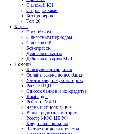
С плохой КИ
С просрочками
Без проверок
Топ-20
Карты
С кэшбэком
С льготным периодом
С доставкой
Без справок
Дебетовые карты
Дебетовые карты МИР
Помощь
Калькулятор кредитов
Онлайн заявка во все банки
Узнать кредитную историю
Расчет ПДН
Список банков и их кредиты
Ломбарды
Рейтинг МФО
Черный список МФО
Ваша кредитная история
Реестр МФО ЦБ РФ
Кредитные брокеры
Частые вопросы и ответы