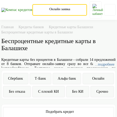
Онлайн заявка
Главная
Кредиты банков
Кредитные карты Балашихи
Беспроцентные кредитные карты в Балашихе
Беспроцентные кредитные карты в
Балашихе
Кредитные карты без процентов в Балашихе - собрали 14 предложений
от 8 банков. Отправьте онлайн-заявку сразу во все банки на сайте
...подробнее
kompaskreditov.ru. Доступны самые выгодные предложения по
беспроцентным кредитным картам, актуальные на август 2026
Сбербанк
Т-Банк
Альфа банк
Онлайн
Без отказа
С плохой КИ
Без КИ
Срочно
Подобрать кредит