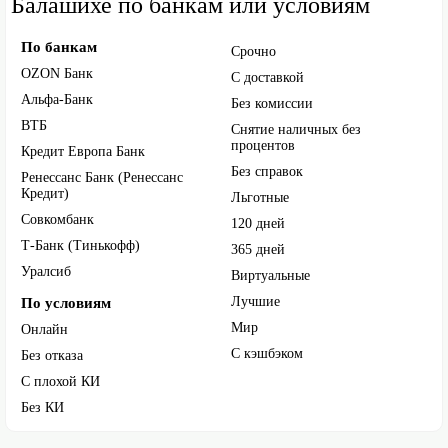
Балашихе по банкам или условиям
По банкам
Срочно
OZON Банк
С доставкой
Альфа-Банк
Без комиссии
ВТБ
Снятие наличных без
процентов
Кредит Европа Банк
Без справок
Ренессанс Банк (Ренессанс
Кредит)
Льготные
Совкомбанк
120 дней
Т-Банк (Тинькофф)
365 дней
Уралсиб
Виртуальные
Лучшие
По условиям
Мир
Онлайн
С кэшбэком
Без отказа
С плохой КИ
Без КИ